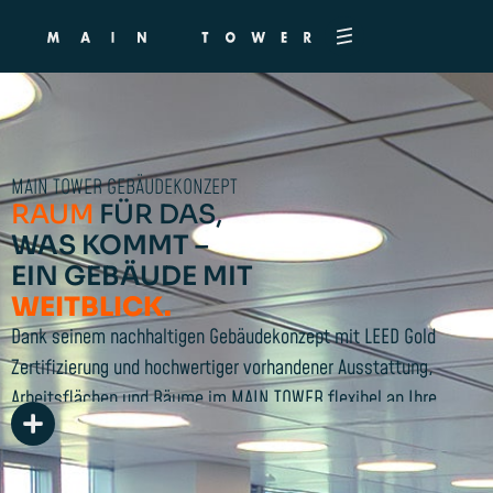
MAIN TOWER GEBÄUDEKONZEPT
RAUM
FÜR DAS,
WAS KOMMT –
EIN GEBÄUDE MIT
WEITBLICK.
Dank seinem nachhaltigen Gebäudekonzept mit LEED Gold
Zertifizierung und hochwertiger vorhandener Ausstattung,
Arbeitsflächen und Räume im MAIN TOWER flexibel an Ihre
Bedürfnisse als Nutzer anpassen. Innovative New-Work- und
vielfältige Nutzungskonzepte lassen sich ebenso
verwirklichen, wie kultivierte Räumlichkeiten und klassische