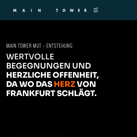
MAIN TOWER MUT - ENTSTEHUNG
MAIN TOWER MUT - ENTSTEHUNG
MAIN TOWER MUT - ENTSTEHUNG
WERTVOLLE
WERTVOLLE
WERTVOLLE
BEGEGNUNGEN UND
BEGEGNUNGEN UND
BEGEGNUNGEN UND
HERZLICHE OFFENHEIT,
HERZLICHE OFFENHEIT,
HERZLICHE OFFENHEIT,
DA WO DAS
DA WO DAS
DA WO DAS
HERZ
HERZ
HERZ
VON
VON
VON
FRANKFURT SCHLÄGT.
FRANKFURT SCHLÄGT.
FRANKFURT SCHLÄGT.